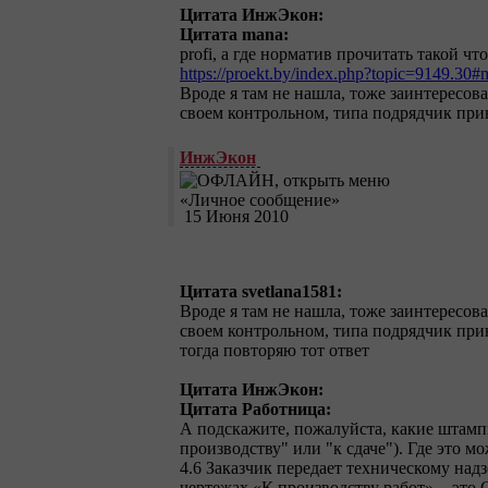
Цитата ИнжЭкон:
Цитата mana:
profi, а где норматив прочитать такой ч
https://proekt.by/index.php?topic=9149.30
Вроде я там не нашла, тоже заинтересова
своем контрольном, типа подрядчик при
ИнжЭкон
15 Июня 2010
Цитата svetlana1581:
Вроде я там не нашла, тоже заинтересова
своем контрольном, типа подрядчик при
тогда повторяю тот ответ
Цитата ИнжЭкон:
Цитата Работница:
А подскажите, пожалуйста, какие штампы
производству" или "к сдаче"). Где это 
4.6 Заказчик передает техническому на
чертежах «К производству работ». - это 