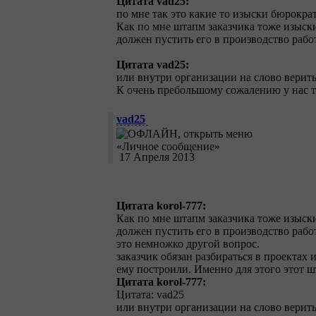
Цитата vad25:
по мне так это какие то изыски бюрокра
Как по мне штапм заказчика тоже изыски
должен пустить его в производство рабо
Цитата vad25:
или внутри организации на слово верит
К очень пребольшому сожалению у нас та
vad25
17 Апреля 2013
Цитата korol-777:
Как по мне штапм заказчика тоже изыски
должен пустить его в производство рабо
это немножко другой вопрос.
заказчик обязан разбираться в проектах 
ему построили. Именно для этого этот ш
Цитата korol-777:
Цитата: vad25
или внутри организации на слово верит