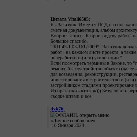
Цитата Vitali6505:
Я - Заказчик. Имеется ПСД на снос капит
сметная документация, альбом архитект
Вопрос: запись "К производсву работ" н
Большое спасибо.
ТКП 45-1.03-161-2009* "Заказчик долже
работ» на каждом листе проекта, а такж
переработки и (или) утилизации.".
Если посмотреть термины в Законе, то 
ремонт, благоустройство объекта (далее
для возведения, реконструкции, реставр
инвестирования в строительство и (или)
застройщиком стадиями проектирования
Из практики - кто как))) Безусловно, ч
сводке штамп и все
dvk76
16 Января 2024