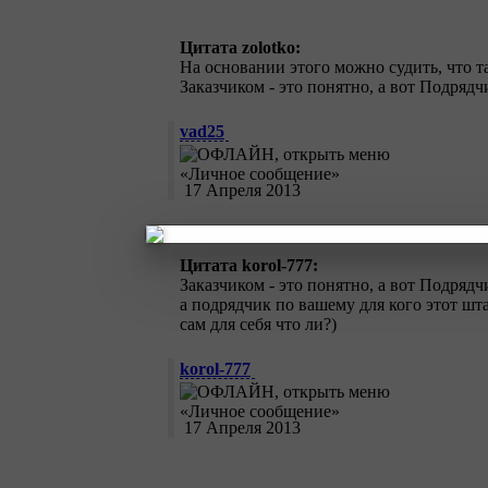
Цитата zolotko:
На основании этого можно судить, что т
Заказчиком - это понятно, а вот Подрядч
vad25
17 Апреля 2013
Цитата korol-777:
Заказчиком - это понятно, а вот Подрядч
а подрядчик по вашему для кого этот шт
сам для себя что ли?)
korol-777
17 Апреля 2013