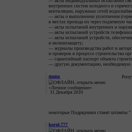
— акты индивидуальных испытаний смон
внутренних систем холодного и горячег
вентиляции, наружных сетей водоснабже
— акты о выполнении уплотнения (гер
в местах прохода их через подземную ча
— акты испытаний внутренних и наружн
— акты испытаний устройств телефониза
— акты испытаний устройств, обеспечи
и молниезащиту;
— журналы производства работ и авторс
и проверок в процессе строительства ор
— гарантийный паспорт объекта строите
— другую документацию, необходимую с
mana
Репу
31 Декабря 2010
некоторые Подрядчики ставят штампы " к 
korol-777