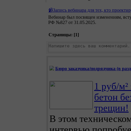
📹Запись вебинара для тех, кто проектир
Вебинар был посвящен изменениям, всту
РФ №827 от 31.05.2025.
Страницы: [
1
]
Бюро заказчика/подрядчика (в разде
1 руб/м² 
бетон бе
трещин!
В этом техническо
интервью попробу