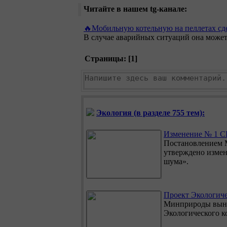
Читайте в нашем tg-канале:
🔥Мобильную котельную на пеллетах сде
В случае аварийных ситуаций она может
Страницы: [
1
]
Экология (в разделе 755 тем):
Изменение № 1 СН
Постановлением М
утверждено измен
шума».
Проект Экологиче
Минприроды выне
Экологического к