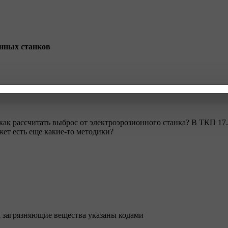
онных станков
как рассчитать выброс от электроэрозионного станка? В ТКП 17.
ет есть еще какие-то методики?
 а загрязняющие вещества указаны кодами