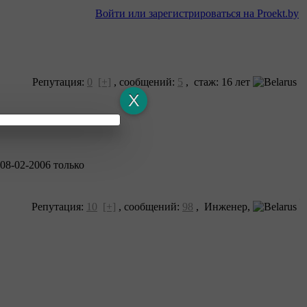
Войти или зарегистрироваться на Proekt.by
Репутация:
0
[+]
,
сообщений:
5
, cтаж: 16 лет
08-02-2006 только
Репутация:
10
[+]
,
сообщений:
98
, Инженер,