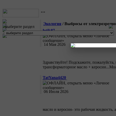
""
Экология
/ Выбросы от электроэрози
выберите раздел
lutik87
14 Мая 2026
Здравствуйте! Подскажите, пожалуйста, 
трансформаторное масло + керосин...Мож
TatYana4420
06 Июля 2026
масло и керосин- это рабочая жидкость,