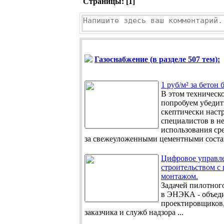
Страницы: [
1
]
Газоснабжение (в разделе 507 тем):
1 руб/м² за бетон 
В этом техническ
попробуем убедит
скептически наст
специалистов в н
использования сре
за свежеуложенными цементными состав
Цифровое управл
строительством с
монтажом.
Задачей пилотного
в ЭНЭКА - объед
проектировщиков,
заказчика и служб надзора ...