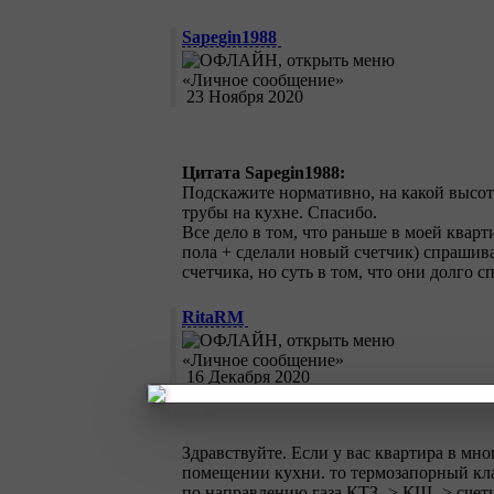
Sapegin1988
23 Ноября 2020
Цитата Sapegin1988:
Подскажите нормативно, на какой высоте 
трубы на кухне. Спасибо.
Все дело в том, что раньше в моей кварт
пола + сделали новый счетчик) спрашиваю
счетчика, но суть в том, что они долго 
RitaRM
16 Декабря 2020
Здравствуйте. Если у вас квартира в м
помещении кухни. то термозапорный клап
по направлению газа КТЗ -> КШ -> счетч