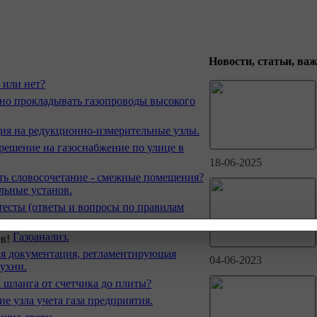
Новости, статьи, ва
 или нет?
ено прокладывать газопроводы высокого
ия на редукционно-измерительные узлы.
решение на газоснабжение по улице в
18-06-2025
ть словосочетание - смежные помещения?
льные установ.
 тесты (ответы и вопросы по правилам
Газоанализ.
я документация, регламентирующая
04-06-2023
кухни.
 шланга от счетчика до плиты?
е узла учета газа предприятия.