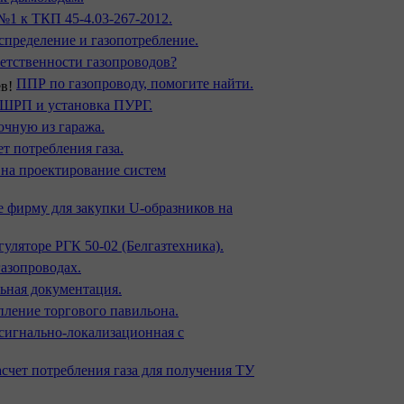
№1 к ТКП 45-4.03-267-2012.
пределение и газопотребление.
етственности газопроводов?
ППР по газопроводу, помогите найти.
 ШРП и установка ПУРГ.
очную из гаража.
т потребления газа.
 на проектирование систем
 фирму для закупки U-образников на
гуляторе РГК 50-02 (Белгазтехника).
азопроводах.
ьная документация.
пление торгового павильона.
сигнально-локализационная с
асчет потребления газа для получения ТУ