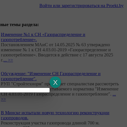
Войти или зарегистрироваться на Proekt.by
жные темы раздела:
Изменение №1 к СН «Газораспределение и
газопотребление».
Постановлением МАиС от 14.05.2025 № 63 утверждено
изменение № 1 к СН 4.03.01-2019 «Газораспределение и
газопотребление». Вводится в действие с 17 августа 2025
г.
... >>
Обсуждение: "Изменение СН Газораспределение и
газопотребление".
РУП "Стройтехнорм" предлагает специалистам рассмотреть
первую редакцию разрабатываемого норматива "Изменение
СН 4.03.01-2019 Газораспределение и газопотребление".
...
>>
В Минске испытали новую технологию реконструкции
газопроводов.
Реконструкция участка газопровода длиной 700 м.