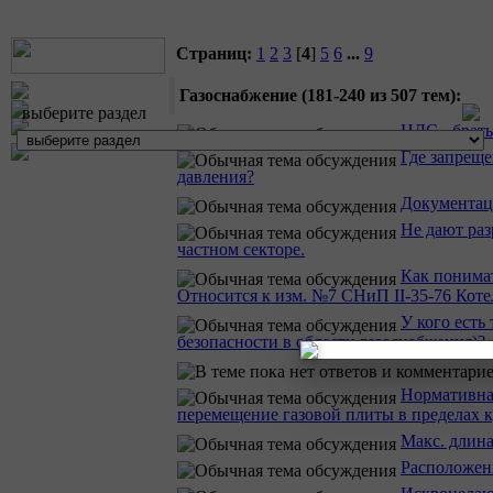
Страниц:
1
2
3
[
4
]
5
6
...
9
Газоснабжение (181-240 из 507 тем):
выберите раздел
НДС - брать
Где запрещ
давления?
Документац
Не дают раз
частном секторе.
Как понима
Относится к изм. №7 СНиП II-35-76 Коте
У кого есть
безопасности в области газоснабжения)?
Нормативна
перемещение газовой плиты в пределах 
Макc. длина
Расположени