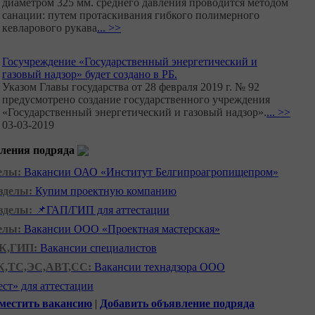
диаметром 325 мм. среднего давления проводится методом
санации: путем протаскивания гибкого полимерного
кевларового рукава
... >>
Госучреждение «Государственный энергетический и
газовый надзор» будет создано в РБ.
Указом Главы государства от 28 февраля 2019 г. № 92
предусмотрено создание государственного учреждения
«Государственный энергетический и газовый надзор».
... >>
03-03-2019
ления подряда
делы:
Вакансии ОАО «Институт Белгипроагропищепром»
азделы:
Купим проектную компанию
азделы:
📌ГАП/ГИП для аттестации
делы:
Вакансии ООО «Проектная мастерская»
ВК,ГИП:
Вакансии специалистов
К,ТС,ЭС,АВТ,СС:
Вакансии технадзора ООО
ст» для аттестации
местить вакансию
|
Добавить объявление подряда