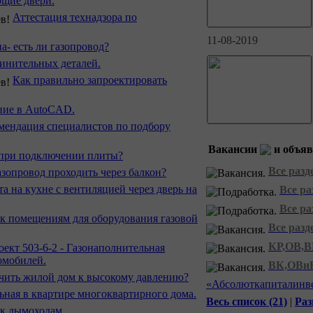
щие двери.
Аттестация технадзора по
11-08-2019
- есть ли газопровод?
инительных деталей.
Как правильно запроектировать
ние в AutoCAD.
мендация специалистов по подбору
Вакансии
и объяв
 при подключении плиты?
Все раз
зопровод проходить через балкон?
та на кухне с вентиляцией через дверь на
Все р
Все р
 к помещениям для оборудования газовой
Все раз
КР,ОВ,
ект 503-6-2 - Газонаполнительная
омобилей.
ВК,ОВи
чить жилой дом к высокому давлению?
«Абсолюткапиталинве
ная в квартире многоквартирного дома.
Весь список (21)
|
Раз
 к дымоходам.