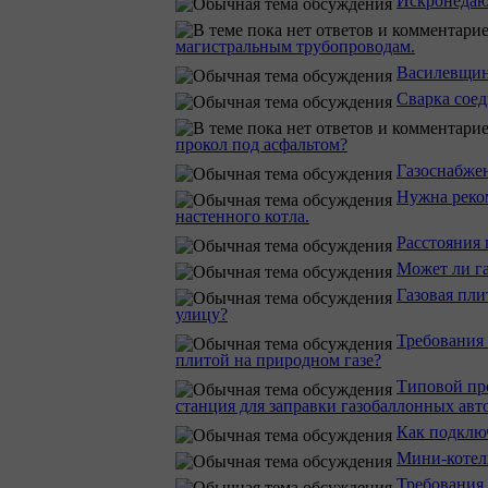
Искронедаю
магистральным трубопроводам.
Василевщина
Сварка соед
прокол под асфальтом?
Газоснабже
Нужна реко
настенного котла.
Расстояния
Может ли га
Газовая пли
улицу?
Требования
плитой на природном газе?
Типовой про
станция для заправки газобаллонных авт
Как подклю
Мини-котель
Требования