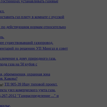
гостиницах устанавливать газовые
ел.
ставить газ плиту в комнате с русской
е по действующим нормам относительно
нь.
нее существовавший газопровод.
ентарий по решению УП Мингаз и совет
ключение к дому природного газа.
хода газа на 50 кубов с
, обременения, охранная зона
я. Какова?
ТП 905-39 Ищу типовой проект.
кта узел комерческого учета газа.
-267-2012 "Газораспределение ..." и
жилье.