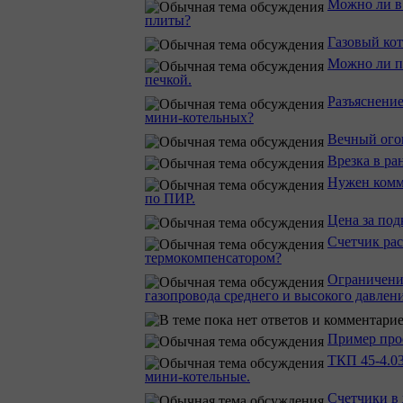
Можно ли в 
плиты?
Газовый кот
Можно ли по
печкой.
Разъяснени
мини-котельных?
Вечный ого
Врезка в ра
Нужен комм
по ПИР.
Цена за под
Счетчик рас
термокомпенсатором?
Ограничения
газопровода среднего и высокого давлени
Пример прое
ТКП 45-4.03
мини-котельные.
Счетчики в 