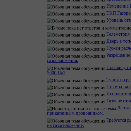
Изменение 
ТКП Газорас
Уровень отв
Телеметрия
Дверь в топ
Нужен расче
Разрешение
газоснабжения.
Посоветуйте
5000 Па?
Тупик на ре
Пикеты на г
Исполнител
Газовое ото
Лента 
прикатанным проводником.
Требуется р
на газоснабжение.