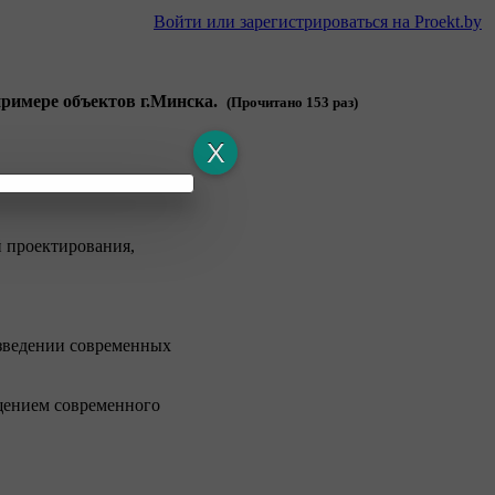
Войти или зарегистрироваться на Proekt.by
примере объектов г.Минска.
(Прочитано 153 раз)
особенностей объемно-
 проектирования,
зведении современных
щением современного