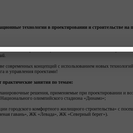
ационные технологии в проектировании и строительстве на 
тие в семинаре с посещением объектов г.Минска для изучения 
ий.
ве современных концепций с использованием новых технологий
га и управления проектами!
т практические занятия по темам:
планировочные решения, применяемые при проектировании и во
 Национального олимпийского стадиона «Динамо»;
пции городского комфортного жилищного строительства» с посе
еная гавань», ЖК «Левада», ЖК «Северный берег»).