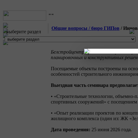
""
Общие вопросы / бюро ГИПов
/ Иннов
выберите раздел
Белстройцентр приглашает принять учас
планировочных и конструктивных решен
Посещаемые объекты построены на осно
особенностей строительного инжинирин
Выездная часть семинара предполагае
• «Строительные технологии, объемно-
спортивных сооружений» с посещением
• «Опыт реализации проектов по конце
жилищного комплекса (один из: ЖК «Зел
Дата проведения:
25 июня 2026 года.