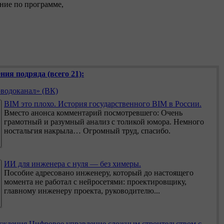
ание по программе,
ния подряда (всего 21):
водоканал» (ВК)
BIM это плохо. История государственного BIM в России.
Вместо анонса комментарий посмотревшего: Очень
грамотный и разумный анализ с толикой юмора. Немного
ностальгия накрыла… Огромный труд, спасибо.
ИИ для инженера с нуля — без химеры.
Пособие адресовано инженеру, который до настоящего
момента не работал с нейросетями: проектировщику,
главному инженеру проекта, руководителю...
Цифровое управление сложным строительством с