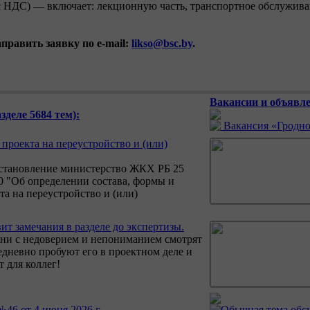
 (с НДС) — включает: лекционную часть, транспортное обслужив
править заявку по е-mail:
likso@bsc.by
.
Вакансии и объявле
деле 5684 тем):
Вакансия «Гродно
проекта на переустройство и (или)
становление министерство ЖКХ РБ 25
10 "Об определении состава, формы и
та на переустройство и (или)
вит замечания в разделе до экспертизы.
одни с недоверием и непониманием смотрят
едневно пробуют его в проектном деле и
 для коллег!
6 от 4 июня 2026 г.