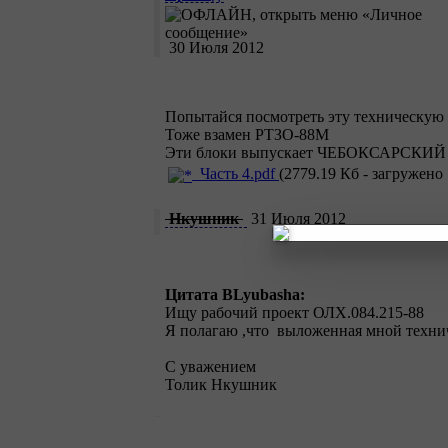
30 Июля 2012
Попытайся посмотреть эту техническу
Тоже взамен РТЗО-88М
Эти блоки выпускает ЧЕБОКСАРСК
Часть 4.pdf
(2779.19 Кб - загружено 
Нкушник
31 Июля 2012
Цитата BLyubasha:
Ищу рабочий проект ОЛХ.084.215-88
Я полагаю ,что выложенная мной технич
С уважением
Толик Нкушник