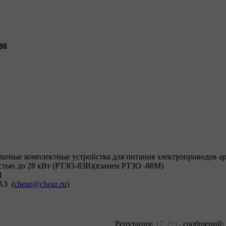
-88
льтные комплектные устройства для питания электроприводов а
стью до 28 кВт (РТЗО-83В)(взамен РТЗО -88М)
1
АЗ (
cheaz@cheaz.ru
)
Репутация:
17
[+]
,
сообщений: