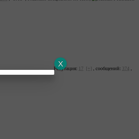
Репутация:
17
[+]
,
сообщений:
374
,