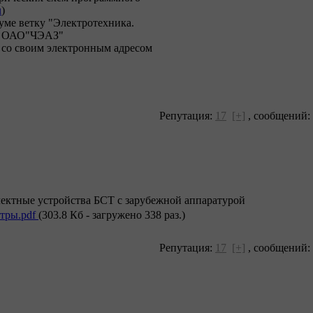
u
)
уме ветку "Электротехника.
ва ОАО"ЧЭАЗ"
у со своим электронным адресом
Репутация:
17
[+]
,
сообщений:
ектные устройства БСТ с зарубежной аппаратурой
етры.pdf
(303.8 Кб - загружено 338 раз.)
Репутация:
17
[+]
,
сообщений: