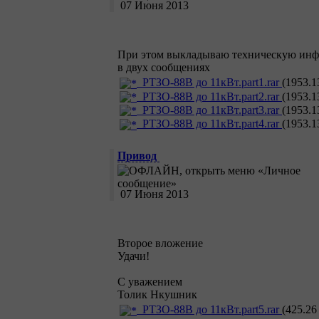
07 Июня 2013
При этом выкладываю техническую инф
в двух сообщениях
РТЗО-88В до 11кВт.part1.rar
(1953.1
РТЗО-88В до 11кВт.part2.rar
(1953.1
РТЗО-88В до 11кВт.part3.rar
(1953.1
РТЗО-88В до 11кВт.part4.rar
(1953.1
Привод
07 Июня 2013
Второе вложение
Удачи!
С уважением
Толик Нкушник
РТЗО-88В до 11кВт.part5.rar
(425.26