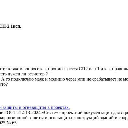
СП-2 1исп.
те в таком вопросе как прописывается СП2 исп.1 и как правил
сть нужен ли резистор ?
. А то подключаю маяк и молнию через мпн не срабатывает не мо
что?
 защиты и огнезащиты в проектах.
вие ГОСТ 21.513-2024 «Система проектной документации для стр
коррозионной защиты и огнезащиты конструкций зданий и соо
025 № 65.