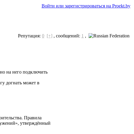
Войти или зарегистрироваться на Proekt.by
Репутация:
0
[+]
,
сообщений:
1
,
ьно на него подключить
гу догнать может в
оительства. Правила
ружений», утверждённый