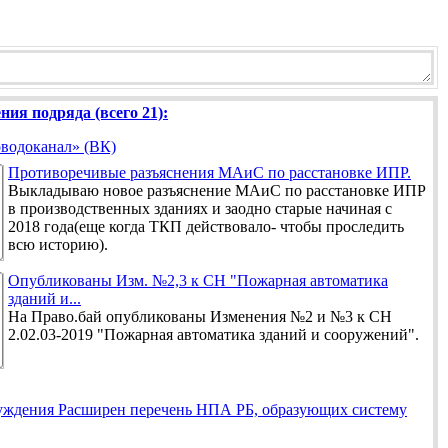
ния подряда (всего 21):
водоканал» (ВК)
Противоречивые разъяснения МАиС по расстановке ИПР.
Выкладываю новое разъяснение МАиС по расстановке ИПР
в производственных зданиях и заодно старые начиная с
2018 года(еще когда ТКП действовало- чтобы проследить
всю историю).
Опубликованы Изм. №2,3 к СН "Пожарная автоматика
зданий и...
На Право.бай опубликованы Изменения №2 и №3 к СН
2.02.03-2019 "Пожарная автоматика зданий и сооружений".
Расширен перечень НПА РБ, образующих систему