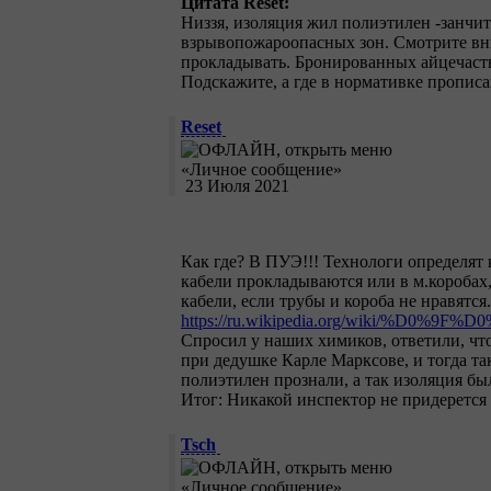
Цитата Reset:
Низзя, изоляция жил полиэтилен -занчит
взрывопожароопасных зон. Смотрите вни
прокладывать. Бронированных айцечаств
Подскажите, а где в нормативке прописа
Reset
23 Июля 2021
Как где? В ПУЭ!!! Технологи определят 
кабели прокладываются или в м.коробах,
кабели, если трубы и короба не нравятс
https://ru.wikipedia.org/wiki
Спросил у наших химиков, ответили, что
при дедушке Карле Марксове, и тогда та
полиэтилен прознали, а так изоляция бы
Итог: Никакой инспектор не придерется
Tsch