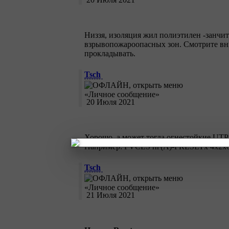
Низзя, изоляция жил полиэтилен -занчит
взрывопожароопасных зон. Смотрите вни
прокладывать.
Tsch
20 Июля 2021
Хорошо, а может тогда огнестойкие UTP
Например: PVCLS нг(А)-FRLSLTx 4х2х0
Tsch
21 Июля 2021