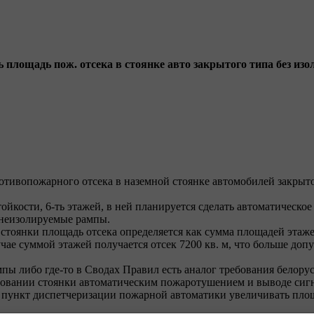
ь площадь пож. отсека в стоянке авто закрытого типа без и
отивопожарного отсека в наземной стоянке автомобилей закрыто
тойкости, 6-ть этажей, в ней планируется сделать автоматическ
 неизолируемые рампы.
й стоянки площадь отсека определяется как сумма площадей этаж
ае суммой этажей получается отсек 7200 кв. м, что больше доп
мпы либо где-то в Сводах Правил есть аналог требования белор
рудовании стоянки автоматическим пожаротушением и выводе сиг
 пункт диспетчеризации пожарной автоматики увеличивать площ