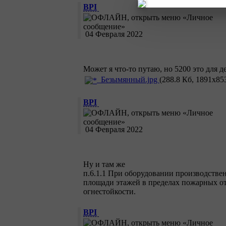
BPI
04 Февраля 2022
Может я что-то путаю, но 5200 это для д
Безымянный.jpg
(288.8 Кб, 1891x85
BPI
04 Февраля 2022
Ну и там же
п.6.1.1 При оборудовании производстве
площади этажей в пределах пожарных от
огнестойкости.
BPI