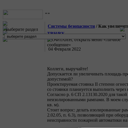
""
Системы безопасности
/ Как увеличит
выберите раздел
TBH/BY
04 Февраля 2022
Коллеги, выручайте!
Допускается ли увеличивать площадь пр
допустимой?
Проектируемая стоянка II степени огнес
со стоянки планиуется выполнить через
Согласно р. 6 СП 2.13130.2020 для тако
неизолированными рампами. В моем случ
кв. м).
Стоит вопрос: делать изолированные ра
2.02.05, п. 6.3), позволяющий при обо
неисправности пожарной автоматики на