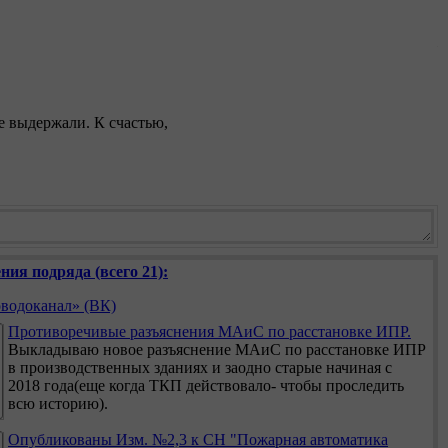
е выдержали. К счастью,
ния подряда (всего 21):
водоканал» (ВК)
Противоречивые разъяснения МАиС по расстановке ИПР.
Выкладываю новое разъяснение МАиС по расстановке ИПР
в производственных зданиях и заодно старые начиная с
2018 года(еще когда ТКП действовало- чтобы проследить
всю историю).
Опубликованы Изм. №2,3 к СН "Пожарная автоматика