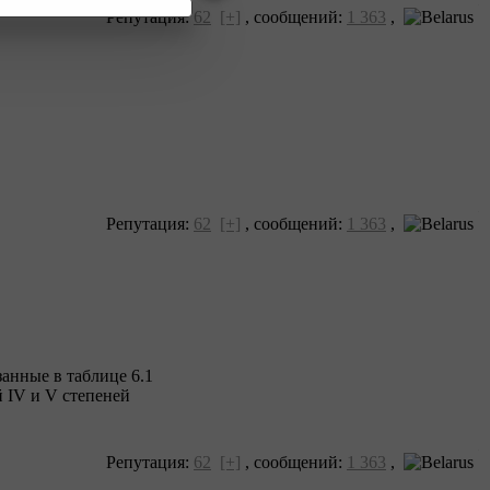
Репутация:
62
[+]
,
сообщений:
1 363
,
Репутация:
62
[+]
,
сообщений:
1 363
,
анные в таблице 6.1
 IV и V степеней
Репутация:
62
[+]
,
сообщений:
1 363
,