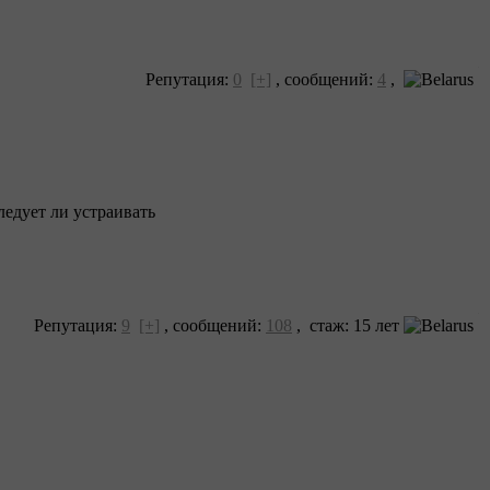
Репутация:
0
[+]
,
сообщений:
4
,
ледует ли устраивать
Репутация:
9
[+]
,
сообщений:
108
, cтаж: 15 лет