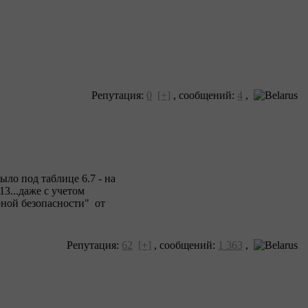
Репутация:
0
[+]
,
сообщений:
4
,
ыло под таблице 6.7 - на
13...даже с учетом
рной безопасности" от
Репутация:
62
[+]
,
сообщений:
1 363
,