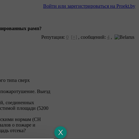
Войти или зарегистрироваться на Proekt.by
золированных рамп?
Репутация:
0
[+]
,
сообщений:
4
,
го типа сверх
ое пожаротушение. Выезд
ей, соединенных
устимой площади (5200
усскими нормам (СН
налов о пожаре и
адь отсека?