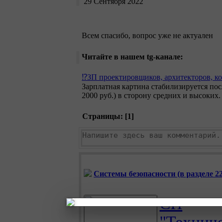
29 Сентября 2022
Всем спасибо, вопрос уже не актуален
Читайте в нашем tg-канале:
⁉️ЗП проектировщиков, архитекторов, к
Зарплатная картина стабилизируется пос
2000 руб.) в сторону средних и высоких.
Страницы: [
1
]
Системы безопасности (в разделе 22
СН