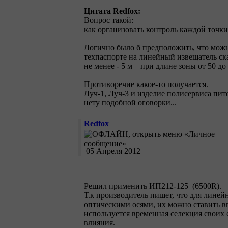
Цитата Redfox:
Вопрос такой:
как организовать контроль каждой точ
Логично было б предположить, что можн
техпаспорте на линейный извещатель ска
не менее - 5 м – при длине зоны от 50 до
Противоречие какое-то получается.
Луч-1, Луч-3 и изделие полисервиса пит
нету подобной оговорки...
Redfox
05 Апреля 2012
Решил применить ИП212-125 (6500R).
Т.к производитель пишет, что для лине
оптическими осями, их можно ставить вп
используется временная селекция своих 
влияния.