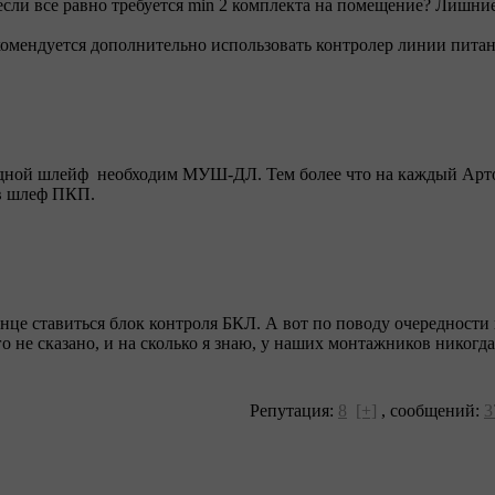
если все равно требуется min 2 комплекта на помещение? Лишние 
рекомендуется дополнительно использовать контролер линии пита
дной шлейф необходим МУШ-ДЛ. Тем более что на каждый Арто
в шлеф ПКП.
онце ставиться блок контроля БКЛ. А вот по поводу очередност
 не сказано, и на сколько я знаю, у наших монтажников никогд
Репутация:
8
[+]
,
сообщений:
3