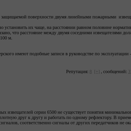
ки защищаемой поверхности двумя линейными пожарными извещ
о установить их чаще, на расстоянии равном половине нормативн
зано, что расстояние между двумя соседними извещателями долж
 100 м.
ерского имеют подобные записи в руководстве по эксплуатации 
Репутация:
8
[+]
,
сообщений:
3
йных извещателей серии 6500 не существует понятия минимально
лотную друг к другу и работать по одному рефлектору. В прием
сигналов, соответственно сигналы от других передатчиков не о