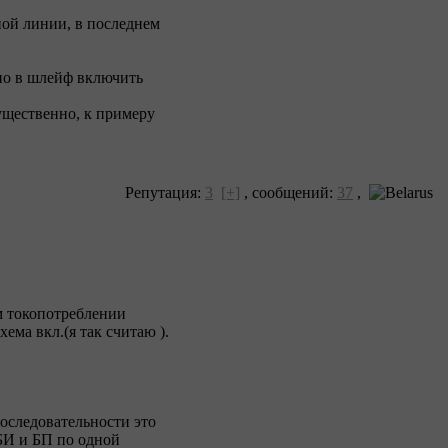
ной линии, в последнем
жно в шлейф включить
ущественно, к примеру
Репутация:
3
[+]
,
сообщений:
37
,
м токопотреблении
хема вкл.(я так считаю
).
оследовательности это
БИ и БП по одной