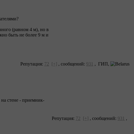
ателями?
ого (равном 4 м), но в
но быть не более 9 м и
Репутация:
72
[+]
,
сообщений:
931
, ГИП,
 на стене - приемник-
Репутация:
72
[+]
,
сообщений:
931
,