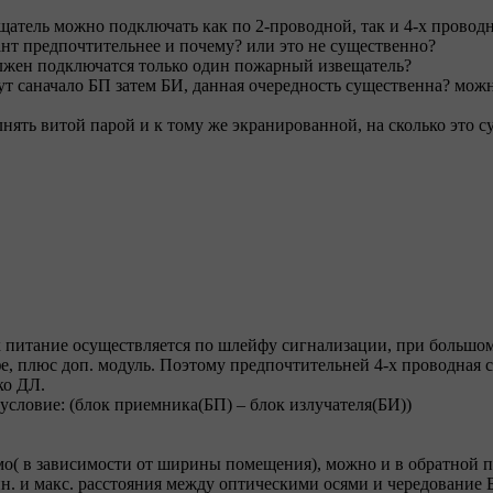
щатель можно подключать как по 2-проводной, так и 4-х провод
т предпочтительнее и почему? или это не существенно?
лжен подключатся только один пожарный извещатель?
дут саначало БП затем БИ, данная очередность существенна? мо
ять витой парой и к тому же экранированной, на сколько это с
 питание осуществляется по шлейфу сигнализации, при большо
е, плюс доп. модуль. Поэтому предпочтительней 4-х проводная с
ко ДЛ.
условие: (блок приемника(БП) – блок излучателя(БИ))
имо( в зависимости от ширины помещения), можно и в обратной п
н. и макс. расстояния между оптическими осями и чередование 