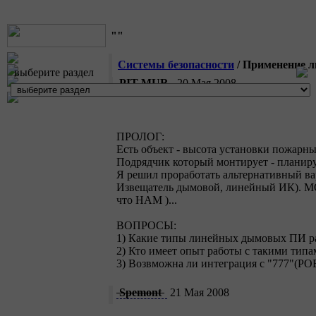
""
Системы безопасности
/ Применение 
выберите раздел
PIT-MUR
20 Мая 2008
ПРОЛОГ:
Есть объект - высота установки пожарны
Подрядчик который монтирует - планиру
Я решил проработать альтернативный в
Извещатель дымовой, линейный ИК). МОн
что НАМ
)...
ВОПРОСЫ:
1) Какие типы линейных дымовых ПИ ра
2) Кто имеет опыт работы с такими типам
3) Возвможна ли интеграция с "777"(Р
Spemont
21 Мая 2008