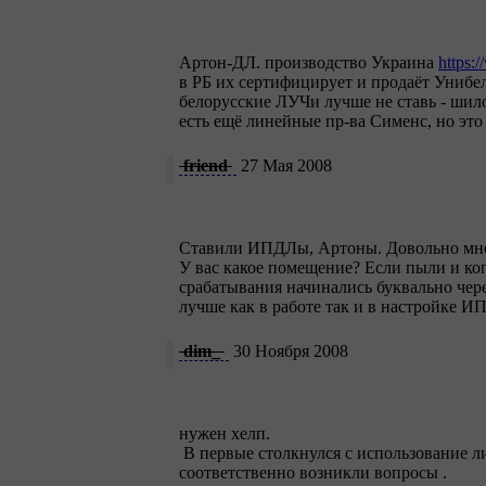
Артон-ДЛ. производство Украина
https:
в РБ их сертифицирует и продаёт Унибел
белорусские ЛУЧи лучше не ставь - шил
есть ещё линейные пр-ва Сименс, но это 
friend
27 Мая 2008
Ставили ИПДЛы, Артоны. Довольно мног
У вас какое помещение? Если пыли и коп
срабатывания начинались буквально чер
лучше как в работе так и в настройке И
dim_
30 Ноября 2008
нужен хелп.
В первые столкнулся с использование 
соответственно возникли вопросы
.