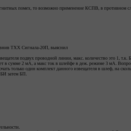
агнитных помех, то возможно применение КСПВ, в противном сл
авнив ТХХ Сигнала-20П, выяснил
ещателя подвух проводной линии, макс. количество это 1, т.к.
т в сумме 2 мА, а макс ток в шлейфе в деж. режиме 3 мА. Вопрос
лючать только один комплект данного извещателя в шлеф, на скол
 БИ затем БП.
тельности.