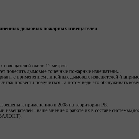
линейных дымовых пожарных извещателей
х извещателей около 12 метров.
ет повесить дымовые точечные пожарные извещатели...
ариант с применением линейных дымовых извещателей (наприм
таж провести помучиться - а потом ведь это обслуживать кому
зрешены к применению в 2008 на территории РБ.
и извещателей - ваше мнение о работе их в составе системы.(лож
ОВАЛЭНТ).