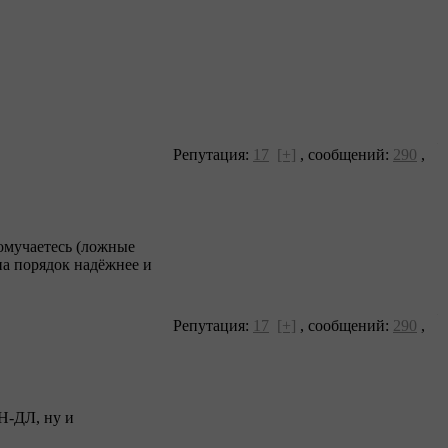
Репутация:
17
[+]
,
сообщений:
290
,
помучаетесь (ложные
на порядок надёжнее и
Репутация:
17
[+]
,
сообщений:
290
,
Н-ДЛ, ну и