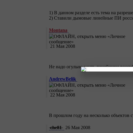
1) В данном разделе есть тема на разр
2) Ставили дымовые линейные ПИ российс
Montana
21 Мая 2008
Не надо огульно хаить линейники росси
AndrewBelik
22 Мая 2008
В прошлом году на несколько объектов 
che81
26 Мая 2008