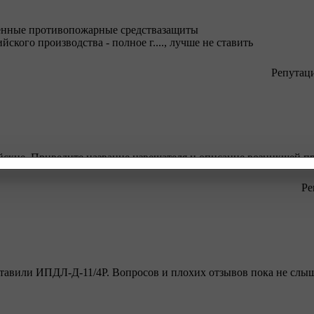
ешенные противопожарные средствазащиты
кого производства - полное г...., лучше не ставить
Репутац
йские. Приведите название извещателя и описание возникшей п
Ре
ставили ИПДЛ-Д-11/4Р. Вопросов и плохих отзывов пока не слыш