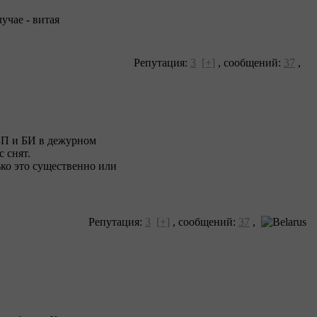
учае - витая
Репутация:
3
[+]
,
сообщений:
37
,
 БП и БИ в дежурном
 снят.
ько это существенно или
Репутация:
3
[+]
,
сообщений:
37
,