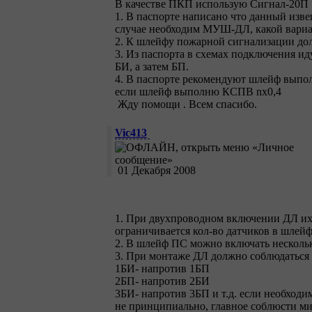
В качестве ПКП использую Сигнал-20П
1. В паспорте написано что данный изве
случае необходим МУШ-ДЛ, какой вариан
2. К шлейфу пожарной сигнализации до
3. Из паспорта в схемах подключения и
БИ, а затем БП.
4. В паспорте рекомендуют шлейф выполн
если шлейф выполню КСПВ nх0,4
Жду помощи
. Всем спасибо.
Vic413
01 Декабря 2008
1. При двухпроводном включении ДЛ их
ограничивается кол-во датчиков в шлейф
2. В шлейф ПС можно включать несколь
3. При монтаже ДЛ должно соблюдаться 
1БИ- напротив 1БП
2БП- напротив 2БИ
3БИ- напротив 3БП и т.д. если необход
не принципиально, главное соблюсти ми