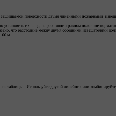
ки защищаемой поверхности двумя линейными пожарными извещ
о установить их чаще, на расстоянии равном половине нормативн
зано, что расстояние между двумя соседними извещателями долж
 100 м.
ать из таблицы... Используйте другой линейник или комбинируйте