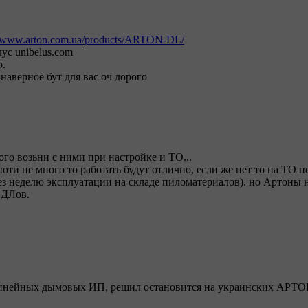
//www.arton.com.ua/products/ARTON-DL/
ус unibelus.com
о.
наверное бут для вас оч дорого
о возьни с ними при настройке и ТО...
оти не много то работать будут отлично, если же нет то на ТО 
ез неделю эксплуатации на складе пиломатериалов). но Артоны 
ПДЛов.
линейных дымовых ИП, решил остановится на украинских АРТО