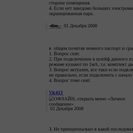
стороне помещения.
4. Если нет заведомо больших электром
экранированная пара.
dim_
01 Декабря 2008
в общем почитав немного паспорт и ср
1. Вопрос снят.
2. При подключении в шлейф данного изв
режиме кушают по 1мА, т.е. комплект дае
3. Вопрос актуален, все таки если подк
не правильно, если подключить с начало
4. Вопрос тоже снят.
Vic413
02 Декабря 2008
3. Не принципиально в какой последова