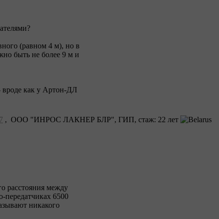
ателями?
ого (равном 4 м), но в
но быть не более 9 м и
- вроде как у Артон-ДЛ
7
, ООО "ИНРОС ЛАКНЕР БЛР", ГИП, cтаж: 22 лет
го расстояния между
о-передатчиках 6500
казывают никакого