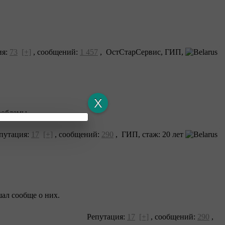
ия:
73
[+]
,
сообщений:
1 457
, ОстСтарСервис, ГИП,
роблемы.
путация:
17
[+]
,
сообщений:
290
, ГИП, cтаж: 20 лет
ал сообще о них.
Репутация:
17
[+]
,
сообщений:
290
,