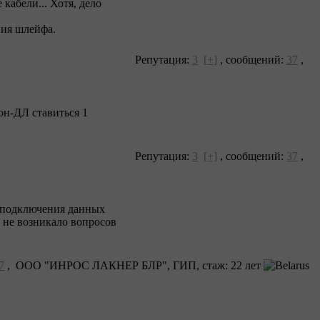
кабели... Хотя, дело
ния шлейфа.
Репутация:
3
[+]
,
сообщений:
37
,
н-ДЛ ставиться 1
Репутация:
3
[+]
,
сообщений:
37
,
и подключения данных
а не возникало вопросов
7
, ООО "ИНРОС ЛАКНЕР БЛР", ГИП, cтаж: 22 лет