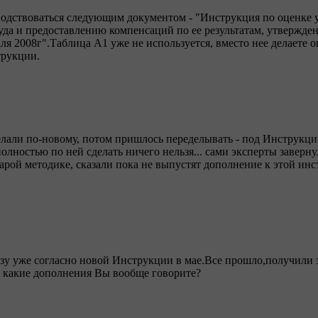
водствоваться следующим документом - "Инструкция по оценке 
руда и предоставлению компенсаций по ее результатам, утвержде
ля 2008г".Таблица А1 уже не используется, вместо нее делаете о
трукции.
елали по-новому, потом пришлось переделывать - под Инструкцию
полностью по ней сделать ничего нельзя... сами эксперты заверн
рой методике, сказали пока не выпустят дополнение к этой инс
зу уже согласно новой Инструкции в мае.Все прошло,получили 
о какие дополнения Вы вообще говорите?