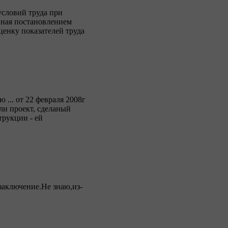
условий труда при
нная постановлением
ценку показателей труда
 ... от 22 февраля 2008г
ули проект, сделаный
трукции - ей
заключение.Не знаю,из-