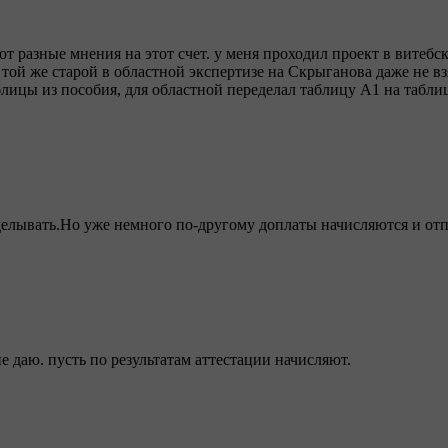
 разные мнения на этот счет. у меня проходил проект в витебске
той же старой в областной экспертизе на Скрыганова даже не вз
блицы из пособия, для областной переделал таблицу А1 на табли
делывать.Но уже немного по-другому доплаты начисляются и отп
не даю. пусть по результатам аттестации начисляют.