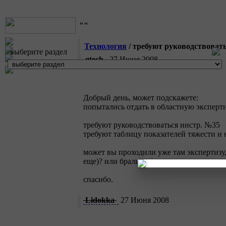
""
Технология
/ требуют руководствоват
выберите раздел
gtech
27 Июня 2008
Добрый день, может подскажете:
попытались отдать в областную экспертиз
требуют руководствоваться инстр. №35
требуют таблицу показателей тяжести и 
может вы проходили уже там экспертизу,
еще)? или брали таблицы из карты аттес
спасибо.
Lidokka
27 Июня 2008