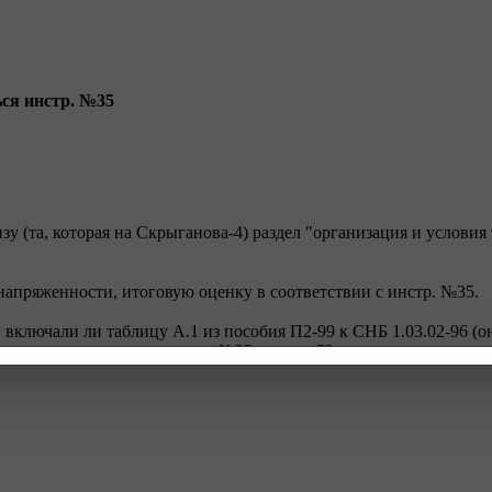
ься инстр. №35
у (та, которая на Скрыганова-4) раздел "организация и условия т
напряженности, итоговую оценку в соответствии с инстр. №35.
 включали ли таблицу А.1 из пособия П2-99 к СНБ 1.03.02-96 (о
тации, которая в инструкции №35 в прил. 5?