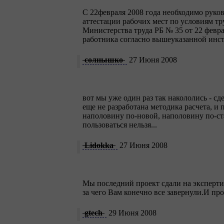
С 22февраля 2008 года необходимо руко
аттестации рабочих мест по условиям т
Министерства труда РБ № 35 от 22 февра
работника согласно вышеуказанной инс
солнышко
27 Июня 2008
вот мы уже один раз так накололись - сд
еще не разработана методика расчета, и 
наполовину по-новой, наполовину по-ста
пользоваться нельзя...
Lidokka
27 Июня 2008
Мы последний проект сдали на эксперти
за чего Вам конечно все завернули.И пр
gtech
29 Июня 2008