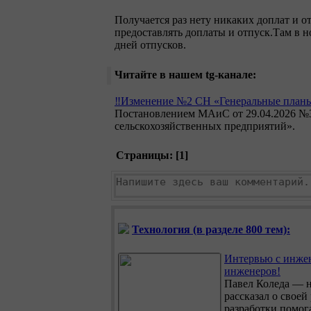
Получается раз нету никаких доплат и от
предоставлять доплаты и отпуск.Там в н
дней отпусков.
Читайте в нашем tg-канале:
‼️Изменение №2 СН «Генеральные план
Постановлением МАиС от 29.04.2026 №
сельскохозяйственных предприятий».
Страницы: [
1
]
Технология (в разделе 800 тем):
Интервью с инжен
инженеров!
Павел Коледа — 
рассказал о своей
разработки помог