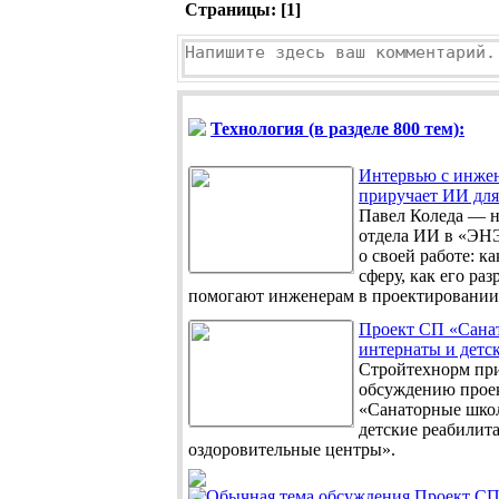
Страницы: [
1
]
Технология (в разделе 800 тем):
Интервью с инже
приручает ИИ для
Павел Коледа — н
отдела ИИ в «ЭНЭ
о своей работе: к
сферу, как его раз
помогают инженерам в проектировании 
Проект СП «Сана
интернаты и детск
Стройтехнорм при
обсуждению прое
«Санаторные шко
детские реабилит
оздоровительные центры».
Проект СП