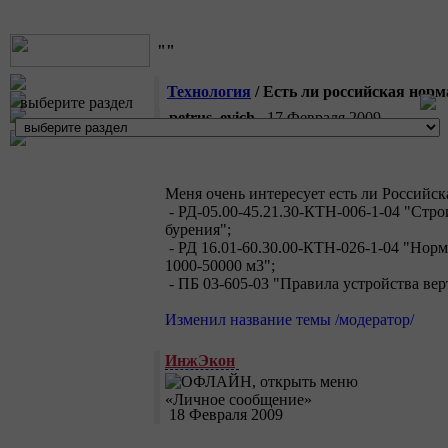
""
Технология
/ Есть ли российская нор
выберите раздел
petrus_evich
17 Февраля 2009
Меня очень интересует есть ли Российс
- РД-05.00-45.21.30-КТН-006-1-04 "Стр
бурения";
- РД 16.01-60.30.00-КТН-026-1-04 "Нор
1000-50000 м3";
- ПБ 03-605-03 "Правила устройства ве
Изменил название темы /модератор/
ИнжЭкон
18 Февраля 2009