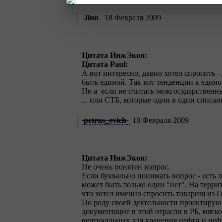
Jinn
18 Февраля 2009
Цитата ИнжЭкон:
Цитата Paul:
А вот интересно, давно хотел спросить 
быть единой. Так вот тенденции к едино
Не-а
если не считать межгосударственн
... или СТБ, которые один в один списан
petrus_evich
18 Февраля 2009
Цитата ИнжЭкон:
Не очень понятен вопрос.
Если буквально понимать вопрос - есть 
может быть только один "нет". На терр
что хотел именно спросить товарищ из Г
По роду своей деятельности проектиру
документацие в этой отрасли в РБ, мяг
вертикальных для хранения нефти и неф