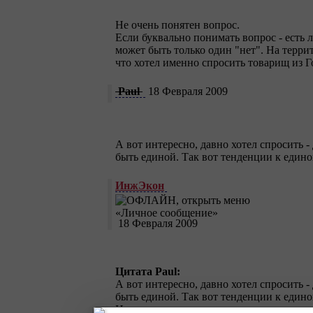
Не очень понятен вопрос.
Если буквально понимать вопрос - есть 
может быть только один "нет". На терр
что хотел именно спросить товарищ из Г
Paul
18 Февраля 2009
А вот интересно, давно хотел спросить 
быть единой. Так вот тенденции к едино
ИнжЭкон
18 Февраля 2009
Цитата Paul:
А вот интересно, давно хотел спросить 
быть единой. Так вот тенденции к едино
Не-а
если не считать межгосударственн