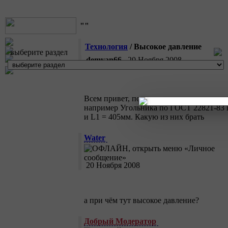
""
Технология
/ Высокое давление
выберите раздел
demyan66
20 Ноября 2008
Всем привет, подскажите кто знает как с
например Угольника по ГОСТ 22821-83 во
и L1 = 405мм. Какую из них брать
Water
20 Ноября 2008
а при чём тут высокое давление?
Добрый Модератор