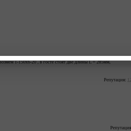
читаеться строительная длина
змем 1-150х6-20 , в госте стоят две длины L = 285мм,
Репутация:
1
Репутаци