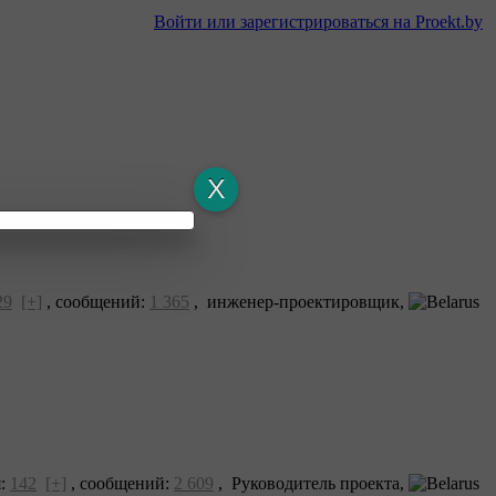
Войти или зарегистрироваться на Proekt.by
29
[+]
,
сообщений:
1 365
, инженер-проектировщик,
я:
142
[+]
,
сообщений:
2 609
, Руководитель проекта,