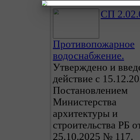
СП 2.02.
Противопожарное
водоснабжение.
Утверждено и введ
действие с 15.12.2
Постановлением
Министерства
архитектуры и
строительства РБ о
25.10.2025 № 117.