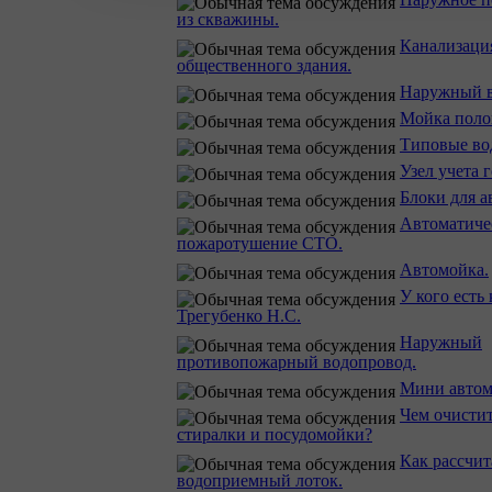
из скважины.
Канализаци
общественного здания.
Наружный в
Мойка поло
Типовые во
Узел учета 
Блоки для а
Автоматиче
пожаротушение СТО.
Автомойка.
У кого есть
Трегубенко Н.С.
Наружный
противопожарный водопровод.
Мини автом
Чем очистит
стиралки и посудомойки?
Как рассчит
водоприемный лоток.