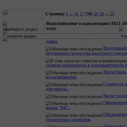
Страниц:
1
...
16
17
[
18
]
19
20
...
25
Водоснабжение и канализация (1021-108
тем):
выберите раздел
Напор в од
домах.
Воздушный 
внутреннего водостока высотного здания
стояков канализации в одноквартирном 
Магистраль 
водоснабжения.
Ссылка на 
документы.
Расчет водо
Оформление
марки "ВК".
Обозначени
технических приборов.
Перегрузка 