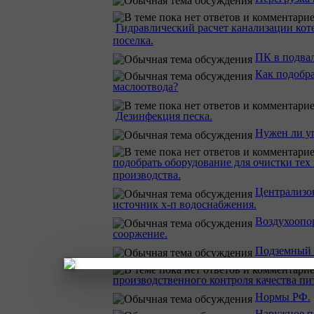
Гидравлический расчет канализации ко
поселка.
ПК в подвал
Как подобра
маслоотвода?
Дезинфекция песка.
Нужен ли у
подобрать оборудование для очистки тех
производства.
Централизо
источник х-п водоснабжения.
Воздухоопо
сооржение.
Подземный 
производственного контроля качества пи
Нормы РФ.
Наружное п