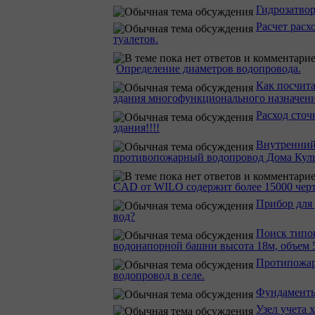
Гидрозатвор
Расчет расх
туалетов.
Определение диаметров водопровода.
Как посчита
здания многофункционального назначени
Расход сточ
здания!!!!
Внутренни
противопожарный водопровод Дома Кул
CAD от WILO содержит более 15000 чер
Прибор для 
вод?
Поиск типо
водонапорной башни высота 18м, объем 5
Протипожа
водопровод в селе.
Фундаменты
Узел учета 