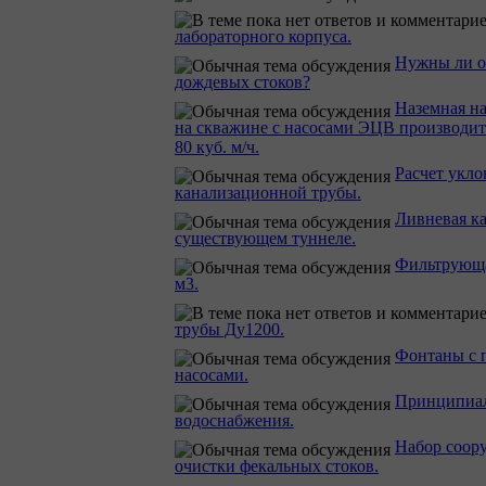
лабораторного корпуса.
Нужны ли о
дождевых стоков?
Наземная на
на скважине с насосами ЭЦВ производит
80 куб. м/ч.
Расчет укло
канализационной трубы.
Ливневая ка
существующем туннеле.
Фильтрующа
м3.
трубы Ду1200.
Фонтаны с
насосами.
Принципиал
водоснабжения.
Набор соор
очистки фекальных стоков.