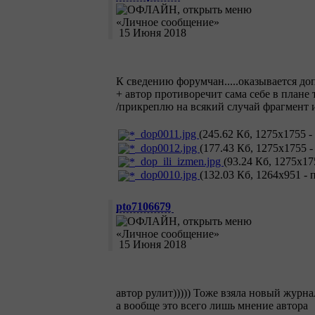
15 Июня 2018
К сведению форумчан.....оказывается до
+ автор противоречит сама себе в план
/прикреплю на всякий случай фрагмент и
dop0011.jpg
(245.62 Кб, 1275x1755 -
dop0012.jpg
(177.43 Кб, 1275x1755 -
dop_ili_izmen.jpg
(93.24 Кб, 1275x17
dop0010.jpg
(132.03 Кб, 1264x951 - 
pto7106679
15 Июня 2018
автор рулит))))) Тоже взяла новый журна
а вообще это всего лишь мнение автора