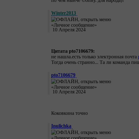
по чем нынче ©опиу. для народа)?
Winter2013
10 Апреля 2024
Цитата pto7106679:
не нашла.есть только электронная почта
Тогда очень странно... Та ли команда пи
pto7106679
10 Апреля 2024
Коковкина точно
Inulichka