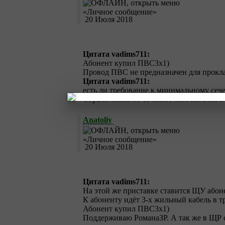
20 Июля 2018
Цитата vadims711:
Абонент купил ПВС3х1)
Провод ПВС не предназначен для прокла
Цитата vadims711:
есть ли требование к минимальному сече
Ограничений по сечению жил кабелей не
Anatoliy
20 Июля 2018
Цитата vadims711:
На этой же приставке ставится ЩУ абон
К абоненту идёт 3-х жильный кабель в т
Абонент купил ПВС3х1)
Поддерживаю РоманаЗР. А так же в ЩР с