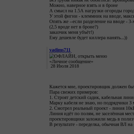
Можно, наверное взять и в броне
А смысл на 1.5А нагрузки огороды горо
У этой фигни - клеммник на вводе, макс
Опять же --если разделение на вводе - 3
(2,5 вроде нет в броне?)
заказчик меня убъёт!)
Ему дешевле будет киллера нанять...))
vadims711
28 Июля 2018
Кажется мне, проектировщик должен бы
Пара свежих примеров:
1. Строят детский садик, кабельная лин
Марку кабеля не знаю, но подрядчики 3 
2. Смотрел реальный проект - линия 10кВ
Линия идёт по полям, не заселённая мест
проектировщики заложили медь в полиэ
В результате - переделка, обычная ВЛ на 