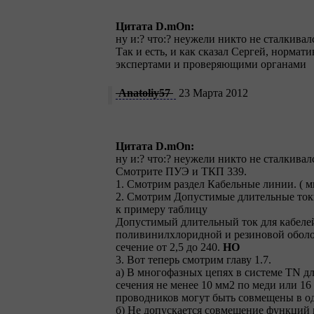
Цитата D.mOn:
ну и:? что:? неужели никто не сталкив
Так и есть, и как сказал Сергей, нормат
экспертами и проверяющими органами
Anatoliy57
23 Марта 2012
Цитата D.mOn:
ну и:? что:? неужели никто не сталкив
Смотрите ПУЭ и ТКП 339.
1. Смотрим раздел Кабельные линии. ( м
2. Смотрим Допустимые длительные токи
к примеру таблицу
Допустимый длительный ток для кабеле
поливинилхлоридной и резиновой оболоч
сечение от 2,5 до 240.
НО
3. Вот теперь смотрим главу 1.7.
а) В многофазных цепях в системе TN 
сечения не менее 10 мм2 по меди или 1
проводников могут быть совмещены в о
б) Не допускается совмещение функций 