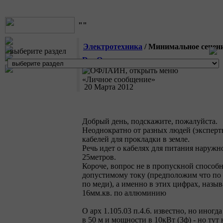
""
Электротехника
/ Минимальное сечени
выберите раздел
D.mOn
20 Марта 2012
Добрый день, подскажите, пожалуйста.
Неоднократно от разных людей (эксперт
кабелей для прокладки в земле.
Речь идет о кабелях для питания наружн
25метров.
Короче, вопрос не в пропускной способ
допустимому току (предположим что по 
по меди), а именно в этих цифрах, наз
16мм.кв. по аллюминию
О арх 1.105.03 п.4.6. известно, но иног
в 50 м и мощности в 10кВт (3ф) - но ту