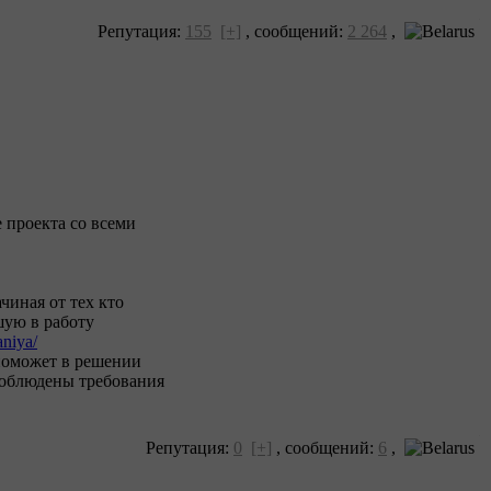
Репутация:
155
[+]
,
сообщений:
2 264
,
е проекта со всеми
чиная от тех кто
шую в работу
aniya/
 поможет в решении
 соблюдены требования
Репутация:
0
[+]
,
сообщений:
6
,