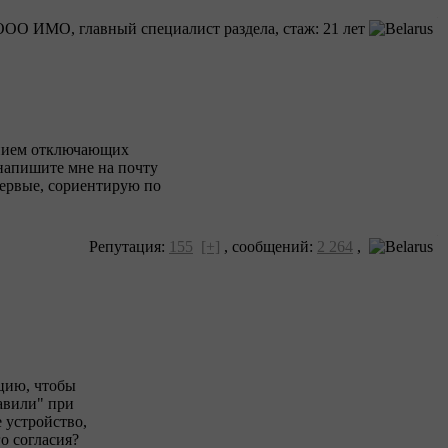
ОО ИМО, главный специалист раздела, cтаж: 21 лет
щением отключающих
напишите мне на почту
первые, сориентирую по
Репутация:
155
[+]
,
сообщений:
2 264
,
цию, чтобы
кавили" при
 устройство,
о согласия?