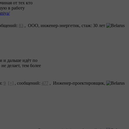
чиная от тех кто
шую в работу
aniya/
общений:
83
, ООО, инженер-энергетик, cтаж: 30 лет
ли и дальше идёт по
не делает, тем более
я:
9
[+]
,
сообщений:
477
, Инженер-проектировщик,