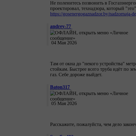
Не поленитесь позвонить в Госгазэнерго
проектировал, технадзора, который "эт
https://gosenergogaznadzor.by/nadzornaja-d
andrey-77
04 Мая 2026
Там от окна до "некого устройства" метра
стойкам. Быстрее всего труба идёт по зе
газ. Себе дороже выйдет.
Baton317
05 Мая 2026
Расскажите, пожалуйста, чем дело закон