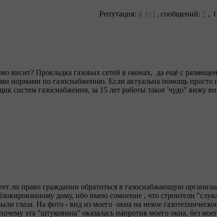
Репутация:
4
[+]
,
сообщений:
7
, О
рямо висит? Прокладка газовых сетей в оконах, да ещё с разме
ыми нормами по газоснабжению. Если актуальна помощь просто 
щик систем газоснабжения, за 15 лет работы такое 'чудо" вижу в
еет ли право гражданин обратиться в газоснабжающую организа
 блокированному дому, ибо имею сомнение , что строители "слу
ли глаза. На фото - вид из моего окна на некое газотехническое
почему эта "штуковина" оказалась напротив моего окна, без моег