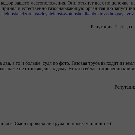
надзор вашего местоположения. Они оттянут всех по цепочке, на
о" принял и естественно газоснабжающую организацию запустив
ejatelnost/nadzornaya-deyatelnost-v-otnoshenii-subektov-khozyaystvov
Репутация:
9
[+]
,
со
 два, а то и больше, судя по фото. Газовая труба выходит из зем
мле, даже не относящеися к дому. Никто сейчас откровенно криво 
Репутаци
чилось. Смонтирована ли труба по проекту или нет =)