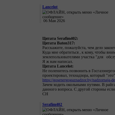
Lancelot
06 Мая 2026
Цитата Serafim402:
Цитата Baton317:
Расскажите, пожалуйста, чем дело закон
Куда мне обратиться , к кому, чтобы вн
землепользователями участка "для обс
Я ж вам написал.
Цитата Lancelot:
Не поленитесь позвонить в Госгазэнерго
проектировал, технадзора, который "эт
https://gosenergogaznadzor.by/nadzornaja-d
Зачем ходить окольными путями. В райга
данного вопроса. С другой стороны есл
СН
Serafim402