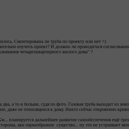
чилось. Смонтирована ли труба по проекту или нет =)
имательно изучить проект? И должно ли проводиться согласовани
луживания четырехквартирного жилого дома" ?
 два, а то и больше, судя по фото. Газовая труба выходит из зем
мле, даже не относящеися к дому. Никто сейчас откровенно криво 
Хм... планируется дальнейшее развитие газообеспечения ещё трех
 стороны, аки паукообразное существо... ну это не устраивает мен