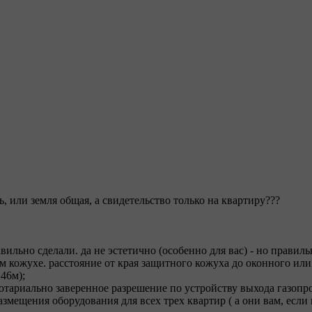
, или земля общая, а свидетельство только на квартиру???
авильно сделали. да не эстетично (особенно для вас) - но правиль
м кожухе. расстояние от края защитного кожуха до оконного ил
,46м);
отариально заверенное разрешение по устройству выхода газопро
азмещения оборудования для всех трех квартир ( а они вам, если 