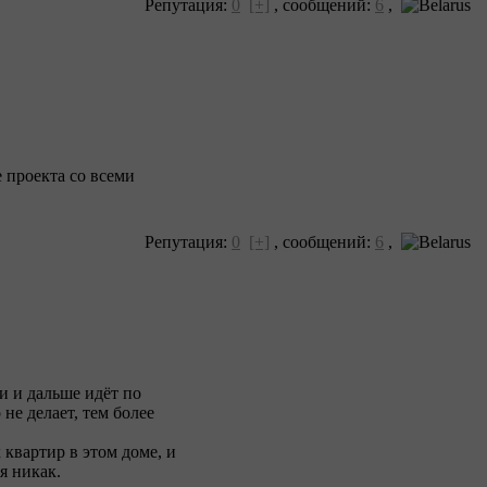
Репутация:
0
[+]
,
сообщений:
6
,
е проекта со всеми
Репутация:
0
[+]
,
сообщений:
6
,
ли и дальше идёт по
не делает, тем более
 квартир в этом доме, и
я никак.