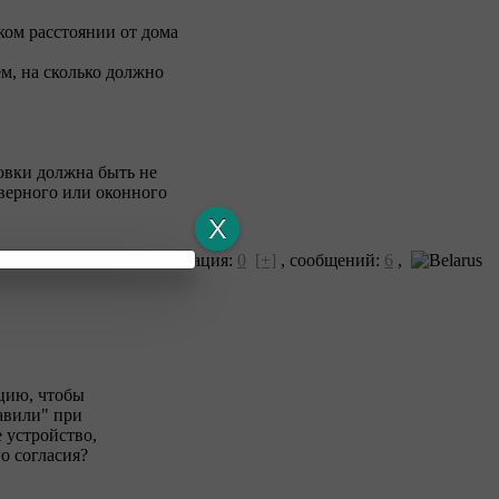
ком расстоянии от дома
м, на сколько должно
новки должна быть не
дверного или оконного
Репутация:
0
[+]
,
сообщений:
6
,
цию, чтобы
кавили" при
 устройство,
о согласия?