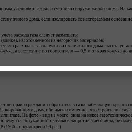
нормы установки газового счётчика снаружи жилого дома. На ка
стену жилого дома, если изолировать ее несгораемым основание
 учета расхода газа следует размещать:
(ящике), изготовленном из негорючих материалов;
а учета расхода газа снаружи на стене жилого дома высота уста
кожуха, а расстояние по горизонтали — 0,5 м от края кожуха до 
еет ли право гражданин обратиться в газоснабжающую организа
 блокированному дому, ибо имею сомнение , что строители "слу
ли глаза. На фото - вид из моего окна на некое газотехническое
почему эта "штуковина" оказалась напротив моего окна, без моег
18x1566 - просмотрено 99 раз.)