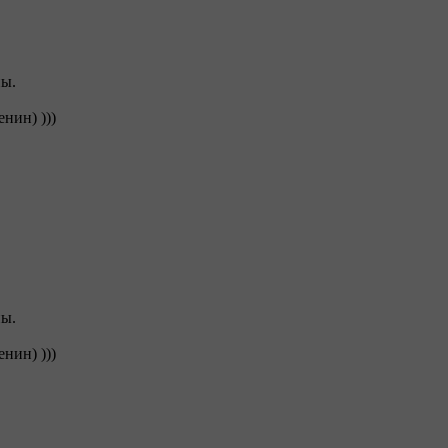
ны.
нин) )))
ны.
нин) )))