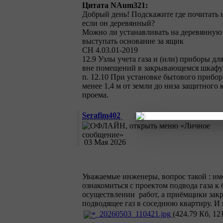
Цитата NAum321:
Добрый день! Подскажите где почитать 
если он деревянный?
Можно ли устанавливать на деревянную 
выступать основание за ящик
СН 4.03.01-2019
12.9 Узлы учета газа и (или) приборы для
вне помещений в закрывающемся шкафу 
п. 12.10 При установке бытового прибор
менее 1,4 м от земли до низа защитного 
проема.
Serafim402
03 Мая 2026
Уважаемые инженеры, вопрос такой : им
ознакомиться с проектом подвода газа к
осуществлении работ, а приёмщики закры
подводящее газ в соседнюю квартиру. И 
20260503_110421.jpg
(424.79 Кб, 12