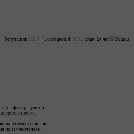
Репутация:
102
[+]
,
сообщений:
395
, cтаж: 24 лет
но (на фото регулятор
и дверного проема
вода из земли (так как
на их земле/стене) и