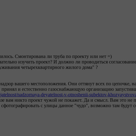
чилось. Смонтирована ли труба по проекту или нет =)
имательно изучить проект? И должно ли проводиться согласовани
луживания четырехквартирного жилого дома" ?
надзор вашего местоположения. Они оттянут всех по цепочке, на
о" принял и естественно газоснабжающую организацию запустив
ejatelnost/nadzornaya-deyatelnost-v-otnoshenii-subektov-khozyaystvov
зе вам никто проект чужой не покажет. Да и смысл. Вам это не
и сфотографировать с улицы данное "чудо", возможно там будут