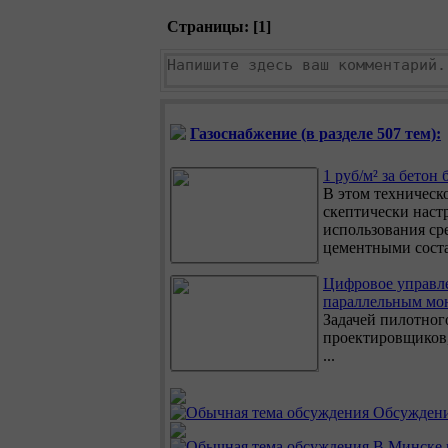
Страницы: [
1
]
Газоснабжение (в разделе 507 тем):
1 руб/м² за бетон 
В этом техническ
скептически наст
использования ср
цементными соста
Цифровое управл
параллельным мо
Задачей пилотног
проектировщиков,
...
Обсуждение
В Минске 