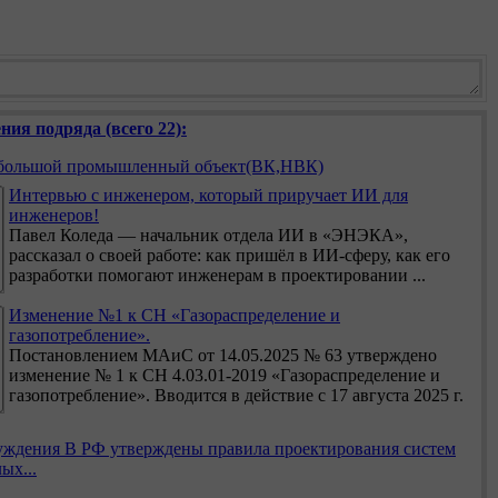
ния подряда (всего 22):
ебольшой промышленный объект(ВК,НВК)
Интервью с инженером, который приручает ИИ для
инженеров!
Павел Коледа — начальник отдела ИИ в «ЭНЭКА»,
рассказал о своей работе: как пришёл в ИИ-сферу, как его
разработки помогают инженерам в проектировании ...
Изменение №1 к СН «Газораспределение и
газопотребление».
Постановлением МАиС от 14.05.2025 № 63 утверждено
изменение № 1 к СН 4.03.01-2019 «Газораспределение и
газопотребление». Вводится в действие с 17 августа 2025 г.
В РФ утверждены правила проектирования систем
ых...