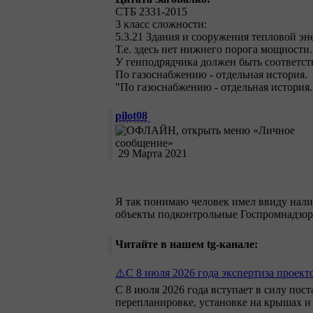
СТБ 2331-2015
3 класс сложности:
5.3.21 Здания и сооружения тепловой э
Т.е. здесь нет нижнего порога мощности.
У генподрядчика должен быть соответству
По газоснабжению - отдельная история.
"По газоснабжению - отдельная история.
pilot08
29 Марта 2021
Я так понимаю человек имел ввиду нал
объекты подконтрольные Госпромнадзору
Читайте в нашем tg-канале:
⚠️С 8 июля 2026 года экспертиза проект
С 8 июля 2026 года вступает в силу пос
перепланировке, установке на крышах 