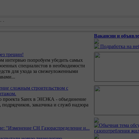
Вакансии и объявле
Подработка на н
без трещин!
ом интервью попробуем убедить самых
роенных специалистов в необходимости
едств для ухода за свежеуложенными
вами...
ение сложным строительством с
нтажом.
о проекта Sarex в ЭНЭКА - объединение
 подрядчиков, заказчика и служб надзора
: "Изменение СН Газораспределение и...
газопотребления жил
испытали новую технологию