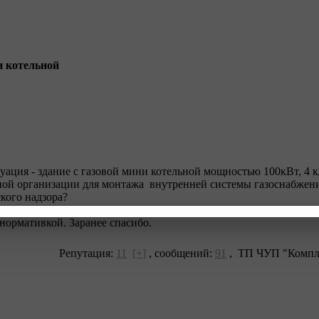
ни котельной
ация - здание с газовой мини котельной мощностью 100кВт, 4 к
льной организации для монтажа внутренней системы газоснабже
ского надзора?
и ТНПА - объекты энергетического назначения - 3 класс сложнос
нормативкой. Заранее спасибо.
Репутация:
11
[+]
,
сообщений:
91
, ТП ЧУП "Компле