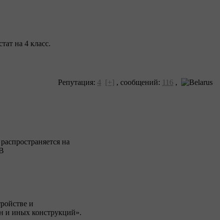
тат на 4 класс.
Репутация:
4
[+]
,
сообщений:
116
,
распространяется на
ОВ
тройстве и
н и иных конструкций».