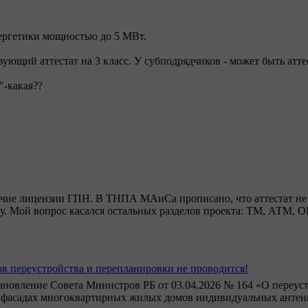
нергетики мощностью до 5 МВт.
ющий аттестат на 3 класс. У субподрядчиков - может быть аттес
"-какая??
ичие лицензии ГПН. В ТНПА МАиСа прописано, что аттестат не 
. Мой вопрос касался остальных разделов проекта: ТМ, АТМ, 
ов переустройства и перепланировки не проводится!
тановление Совета Министров РБ от 03.04.2026 № 164 «О переус
и фасадах многоквартирных жилых домов индивидуальных антен