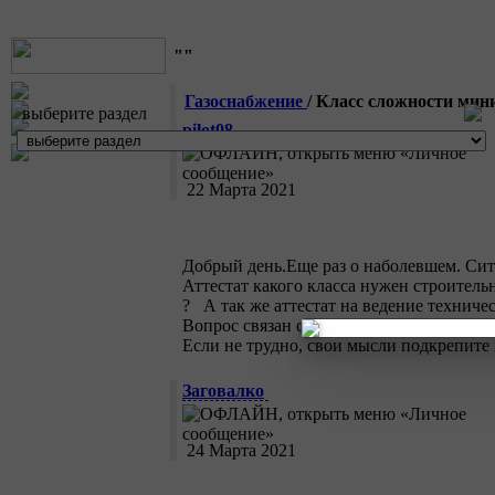
""
Газоснабжение
/ Класс сложности ми
выберите раздел
pilot08
22 Марта 2021
Добрый день.Еще раз о наболевшем. Ситу
Аттестат какого класса нужен строите
? А так же аттестат на ведение техниче
Вопрос связан с трактовкой гос.органам
Если не трудно, свои мысли подкрепите 
Заговалко
24 Марта 2021