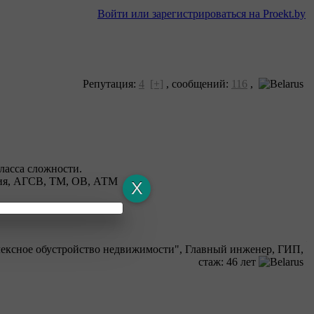
Войти или зарегистрироваться на Proekt.by
Репутация:
4
[+]
,
сообщений:
116
,
ласса сложности.
ния, АГСВ, ТМ, ОВ, АТМ
ти.
ксное обустройство недвижимости", Главный инженер, ГИП,
cтаж: 46 лет