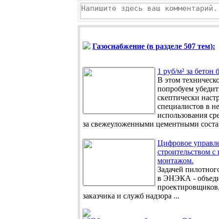
Газоснабжение (в разделе 507 тем):
1 руб/м² за бетон 
В этом техническ
попробуем убедит
скептически наст
специалистов в н
использования сре
за свежеуложенными цементными состав
Цифровое управл
строительством с
монтажом.
Задачей пилотного
в ЭНЭКА - объед
проектировщиков,
заказчика и служб надзора ...