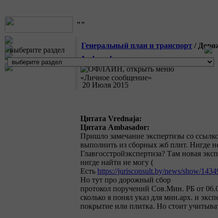
""
Генеральный план и транспорт
/ Доро
выберите раздел
Ambasador
20 Июля 2015
Цитата Vrednaja:
Цитата Ambasador:
Пришло замечание экспертизы со ссылко
выполнить из сборных жб плит. Нигде не
Главгосстройэкспертиза? Там новая экс
нигде найти не могу (
Есть
https://jurisconsult.by/news/show/1434
Но тут про дорожный сбор
протокол поручений Сов.Мин. РБ от 06.0
сколько я понял указ для мин.арх. и экс
покрытие или плитка. Но стоит учитыват