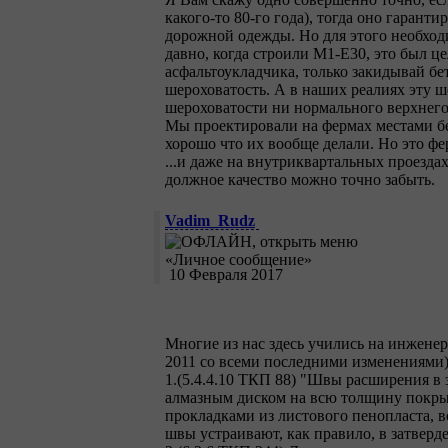
какого-то 80-го года), тогда оно гарант
дорожной одежды. Но для этого необхо
давно, когда строили М1-Е30, это был ц
асфальтоукладчика, только закидывай бе
шероховатость. А в наших реалиях эту ш
шероховатости ни нормального верхнего
Мы проектировали на фермах местами бе
хорошо что их вообще делали. Но это фер
...и даже на внутриквартальных проезда
должное качество можно точно забыть.
Vadim_Rudz
10 Февраля 2017
Многие из нас здесь учились на инженер
2011 со всеми последними изменениями)
1.(5.4.4.10 ТКП 88) "Швы расширения в
алмазным диском на всю толщину покрыт
прокладками из листового пенопласта, 
швы устраивают, как правило, в затверд