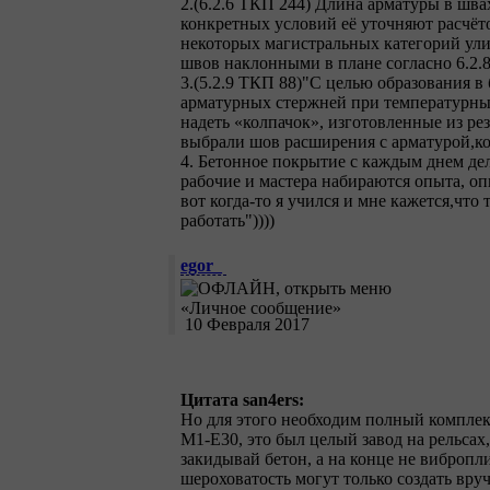
2.(6.2.6 ТКП 244) Длина арматуры в шва
конкретных условий её уточняют расчёто
некоторых магистральных категорий улиц
швов наклонными в плане согласно 6.2.8
3.(5.2.9 ТКП 88)"С целью образования в
арматурных стержней при температурны
надеть «колпачок», изготовленные из р
выбрали шов расширения с арматурой,ко
4. Бетонное покрытие с каждым днем де
рабочие и мастера набираются опыта, оп
вот когда-то я учился и мне кажется,что 
работать"))))
egor_
10 Февраля 2017
Цитата san4ers:
Но для этого необходим полный комплек
М1-Е30, это был целый завод на рельсах
закидывай бетон, а на конце не вибропл
шероховатость могут только создать вр