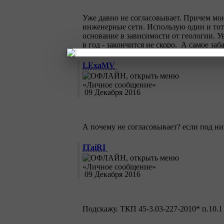
Уже давно не согласовывает. Причем мо
инженерные сети. Использую один и тот
основание в зависимости от геологии. Ув
в год - закончится не скоро. А самое за
LExaMV
09 Декабря 2016
А почему не согласовывает? если под н
ITaiRI
09 Декабря 2016
Подскажу. ТКП 45-3.03-227-2010* п.10.1