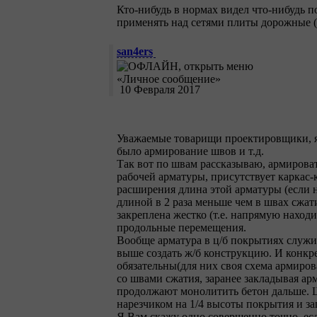
Кто-нибудь в нормах видел что-нибудь 
применять над сетями плиты дорожные 
san4ers
10 Февраля 2017
Уважаемые товарищи проектировщики, я 
было армирование швов и т.д.
Так вот по швам рассказываю, армирова
рабочей арматуры, присутствует каркас-
расширения длина этой арматуры (если не
длиной в 2 раза меньше чем в швах сжат
закреплена жестко (т.е. напрямую находи
продольные перемещения.
Вообще арматура в ц/б покрытиях служит
выше создать ж/б конструкцию. И конкр
обязательны(для них своя схема армиров
со швами сжатия, заранее закладывая ар
продолжают монолитить бетон дальше. Ш
нарезчиком на 1/4 высоты покрытия и за
Я Вам скажу одно совершенно точно, ес