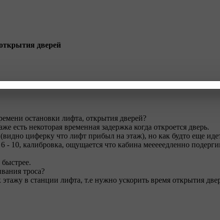
, открытия дверей
емени остановки лифта, открытия дверей?
же есть некоторая временная задержка когда откроется дверь.
 (видно циферку что лифт прибыл на этаж), но как будто еще иде
6 - 10, калибровка, ощущается что кабина мееееедленно подерги
 быстрее.
ивания троса?
 этажу в станции лифта, т.е нужно ускорить время открытия дв