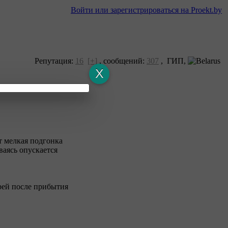
Войти или зарегистрироваться на Proekt.by
Репутация:
16
[+]
,
сообщений:
307
, ГИП,
т мелкая подгонка
ваясь опускается
ерей после прибытия