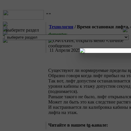
""
Технология
/ Время остановки лифта
выберите раздел
dementey
11 Апреля 2025
Существуют ли нормируемые пределы вр
Образно говоря когда лифт прибыл на эта
Так вот, лифт допустим останавливается
уровня кабины к этажу допустим секунд 
(поднимается).
Раньше такого не было, лифт открывался
Может ли быть это как следствие растяг
И настраивается ли калибровка кабины к
лифта на этаж.
Читайте в нашем tg-канале: